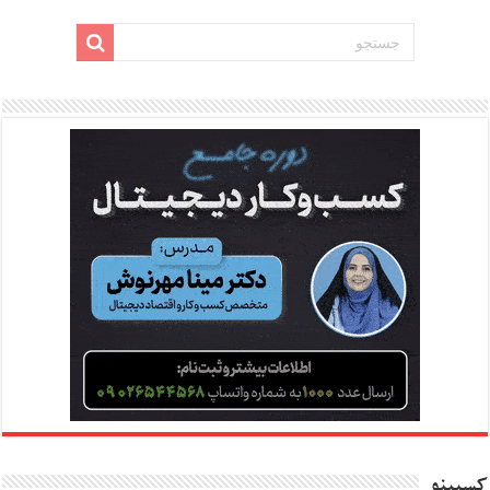
کسبینو