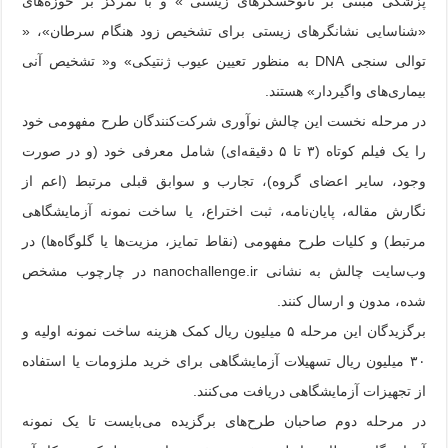
پزشکی مبتنی بر نانوحسگرهای زیستی » و با تمرکز بر حوزه‌های
«شناسایی نشانگرهای زیستی برای تشخیص زود هنگام سرطان»، «
توالی سنجی DNA به منظور تعیین عیوب ژنتیکی» و« تشخیص آنی
بیماری‌های واگیردار» هستند.
در مرحله نخست این چالش نوآوری شرکت‌کنندگان طرح مفهومی خود
را یک فیلم کوتاه (۳ تا ۵ دقیقه‌ای) شامل معرفی خود (و در صورت
وجود، سایر اعضای گروه)، تجارب و سوابق قبلی مرتبط (اعم از
نگارش مقاله، پایان‌نامه، ثبت اختراع، یا ساخت نمونه آزمایشگاهی
مرتبط) و کلیات طرح مفهومی (نقاط تمایز، مزیت‌ها یا گلوگاه‌ها) در
وب‌سایت چالش به نشانی nanochallenge.ir در چارچوب مشخص
شده، مدون و ارسال کنند.
برگزیدگان این مرحله ۵ میلیون ریال کمک هزینه ساخت نمونه اولیه و
۳۰ میلیون ریال تسهیلات آزمایشگاهی برای خرید ملزومات یا استفاده
از تجهیزات آزمایشگاهی دریافت می‌کنند.
در مرحله دوم صاحبان طرح‌های برگزیده می‌بایست تا یک نمونه