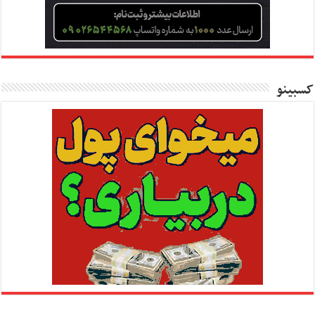
کسبینو