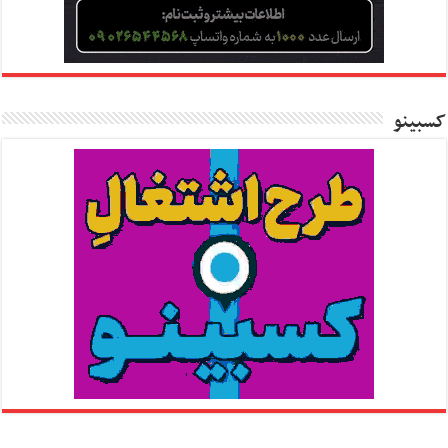
کسبینو