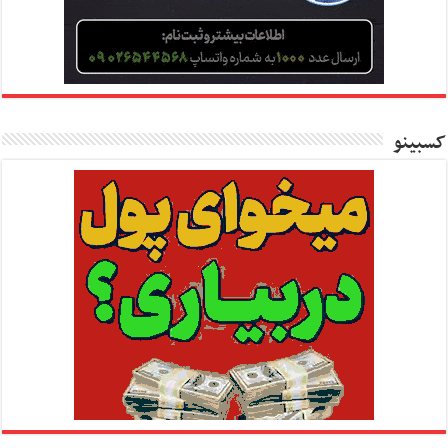
کسبینو