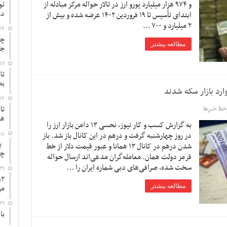
و ۹۷۴ هزار میلیارد یورو ارز در تالار حواله مرکز مبادله از
تو
در
ابتدای تأسیس تا ۱۹ فروردین ۱۴۰۲ عرضه شده و بیش از
۲ میلیارد و ۷۰۰ …
۱۴
چگ
مطالعه بیشتر
جد
۱۷
تا
به
۱۶
تا
خط خبرها
ها
به گزارش کسب و کار نیوز، نحسی ۱۳ دامن بازار ارز را
۱۵
در روز چهارشنبه گرفت و درهم در این کانال باز شد. باز
به
شدن درهم در کانال ۱۳ همانا و عبور قیمت دلار از خط
چ
قرمز دولت همان. معامله‌گران مدعی‌اند ارسال حواله
سخت شده، صرافی‌های دبی شماره ایران را …
۲۹
می
مطالعه بیشتر
۲۹
با