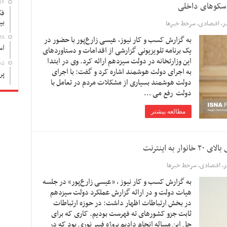
۱۶
فک
بی
ر
,
اقتصادی
,
سرخط خبرها
۲۸
به گزارش کسب و کار نیوز، عیسی زارع‌پور با حضور در
اس
یک برنامه تلویزیونی گزارشی از اقدامات و دستاوردهای
این وزارتخانه در دولت سیزدهم ارائه کرد. وی در ابتدا
۱۵
به اجرای دولت هوشمند اشاره کرد و گفت: با اجرای
پر
دولت هوشمند بسیاری از مشکلات مردم در تعامل با
دولت رفع می …
مطالعه بیشتر
ر
,
اقتصادی
,
سرخط خبرها
به گزارش کسب و کار نیوز ، «عیسی زارع‌پور» در جلسه
هیات دولت و در ارائه گزارش عملکرد دولت سیزدهم
در بخش ارتباطات اظهار داشت: در حوزه ارتباطات
ثابت جزو کشورهای ته فهرست بودیم. کاری که برای
حل این مساله انجام دادیم پروژه فیبر نوری بود که در