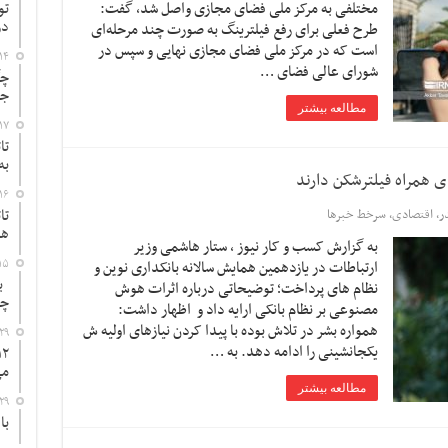
مختلفی به مرکز ملی فضای مجازی واصل شد، گفت:
تو
در
طرح فعلی برای رفع فیلترینگ به صورت چند مرحله‌ای
است که در مرکز ملی فضای مجازی نهایی و سپس در
۱۴
شورای عالی فضای …
چگ
جد
مطالعه بیشتر
۱۷
تا
به
۱۶
تا
ر
,
اقتصادی
,
سرخط خبرها
ها
به گزارش کسب و کار نیوز ، ستار هاشمی وزیر
۱۵
ارتباطات در یازدهمین همایش سالانه بانکداری نوین و
به
نظام های پرداخت؛ توضیحاتی درباره اثرات هوش
چ
مصنوعی بر نظام بانکی ارایه داد و اظهار داشت:
همواره بشر در تلاش بوده با پیدا کردن نیازهای اولیه ش
۲۹
یکجانشینی را ادامه دهد. به …
می
مطالعه بیشتر
۲۹
با