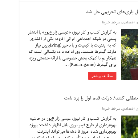
ل بازی‌های تحریمی حل شد
ر
,
اقتصادی
,
سرخط خبرها
به گزارش کسب و کار نیوز، «عیسی زارع‌پور» با انتشار
پستی در شبکه اجتماعی ایرانی افزود: یکی از اقشاری
که به اینترنت با کیفیت و با تاخیر (Ping)پایین نیاز
دارند گیمرها هستند. وی ادامه داد: یکسالی است که
همکارانم با کمک بخش خصوصی با ارائه خدمتی ویژه
برای گیمرها (Radar.game) …
مطالعه بیشتر
 منطقی کنند/ دولت قدم اول را برداشت‌
ر
,
اقتصادی
,
سرخط خبرها
به گزارش کسب و کار نیوز، عیسی زارع‌پور در حاشیه
بهر‌ه‌برداری از طرح فیبر نوری بابل اظهار داشت: پروژه
بهره‌برداری شده امروز تا دهه‌ها می‌تواند اینترنت