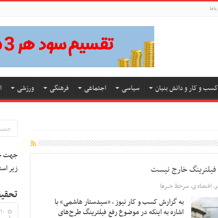
باما
کسب و کار و دانش بنیان
سیاسی
اجتماعی
فرهنگی
ورزشی
ا
جهت جس
زیر است
ع فیلترینگ خارج نیست
ر
,
اقتصادی
,
سرخط خبرها
تحقیق
به گزارش کسب و کار نیوز ، «سیدستار هاشمی» با
اشاره به اینکه در موضوع رفع فیلترینگ طرح‌های
۱۰