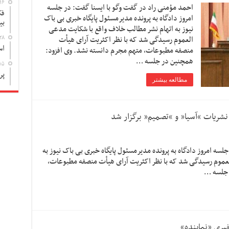
۱۶
احمد مؤمنی راد در گفت وگو با ایسنا گفت: در جلسه
فک
امروز دادگاه به پرونده مدیرمسئول پایگاه خبری بی باک
بی
نیوز به اتهام نشر مطالب خلاف واقع با شکایت مدعی
۲۸
العموم رسیدگی شد که با نظر اکثریت آرای هیأت
اس
منصفه مطبوعات، متهم مجرم دانسته نشد. وی افزود:
همچنین در جلسه …
۱۵
پر
مطالعه بیشتر
 نشریات “آسیا” و “تصمیم” برگزار شد
لسه امروز دادگاه به پرونده مدیرمسئول پایگاه خبری بی باک نیوز به
لعموم رسیدگی شد که با نظر اکثریت آرای هیأت منصفه مطبوعات،
 جلسه …
بری «نماینده»