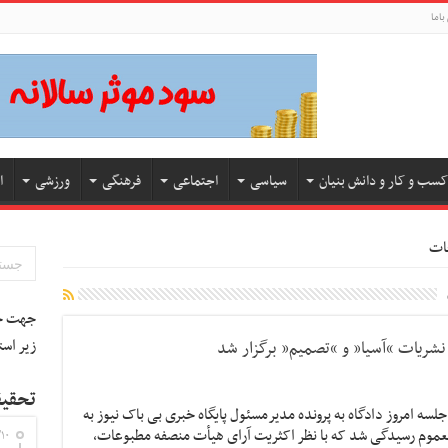
باما
کسب و کار و دانش بنیان
سیاسی
اجتماعی
فرهنگی
ورزشی
ا
ات
جهت جس
زیر است
 نشریات “آسیا” و “تصمیم” برگزار شد
تحقیق
لسه امروز دادگاه به پرونده مدیرمسئول پایگاه خبری بی باک نیوز به
لعموم رسیدگی شد که با نظر اکثریت آرای هیأت منصفه مطبوعات،
۱۰