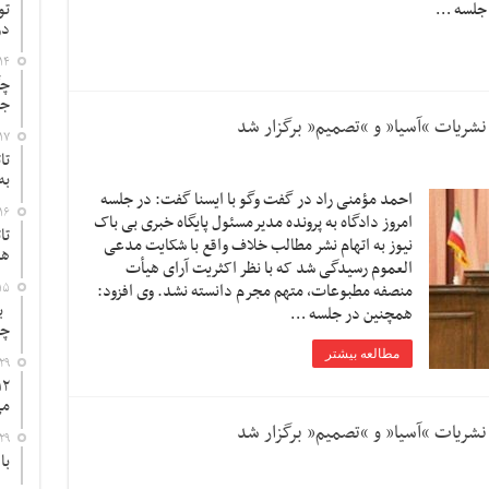
 جلسه …
تو
در
۱۴
چگ
جد
 نشریات “آسیا” و “تصمیم” برگزار شد
۱۷
تا
به
احمد مؤمنی راد در گفت وگو با ایسنا گفت: در جلسه
۱۶
امروز دادگاه به پرونده مدیرمسئول پایگاه خبری بی باک
تا
نیوز به اتهام نشر مطالب خلاف واقع با شکایت مدعی
ها
العموم رسیدگی شد که با نظر اکثریت آرای هیأت
منصفه مطبوعات، متهم مجرم دانسته نشد. وی افزود:
۱۵
به
همچنین در جلسه …
چ
مطالعه بیشتر
۲۹
می
 نشریات “آسیا” و “تصمیم” برگزار شد
۲۹
با