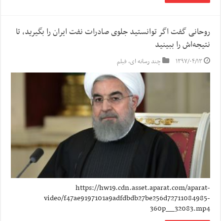
روحانی گفت اگر توانستید جلوی صادرات نفت ایران را بگیرید، تا
نتیجه‌اش را ببینید
۱۳۹۷/۰۴/۱۳
چند رسانه ای
,
فیلم
https://hw19.cdn.asset.aparat.com/aparat-
video/f47ae9197101a9adfdbdb27be256d72711084985-
360p__32083.mp4