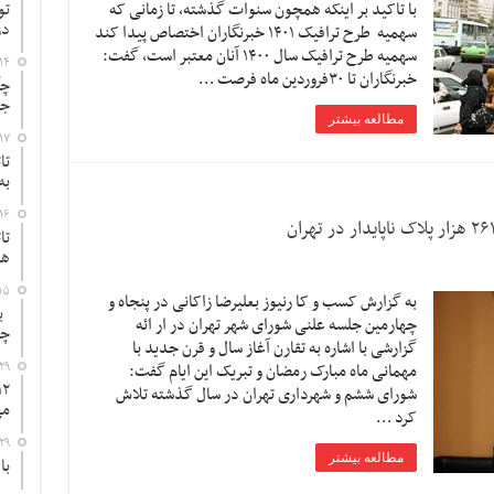
با تاکید بر اینکه همچون سنوات گذشته، تا زمانی که
تو
در
سهمیه طرح ترافیک ۱۴۰۱ خبرنگاران اختصاص پیدا کند
سهمیه طرح ترافیک سال ۱۴۰۰ آنان معتبر است، گفت:
۱۴
خبرنگاران تا ۳۰فروردین ماه فرصت …
چگ
جد
مطالعه بیشتر
۱۷
تا
به
۱۶
تا
ها
۱۵
به گزارش کسب و کا رنیوز بعلیرضا زاکانی در پنجاه و
به
چهارمین جلسه علنی شورای شهر تهران در ار ائه
چ
گزارشی با اشاره به تقارن آغاز سال و قرن جدید با
۲۹
مهمانی ماه مبارک رمضان و تبریک این ایام گفت:
شورای ششم و شهرداری تهران در سال گذشته تلاش
می
کرد …
۲۹
مطالعه بیشتر
با