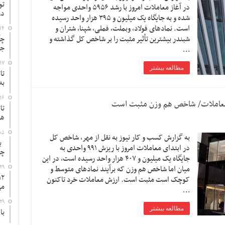
تو
در آغاز معاملات امروز با رشد ۵۹۵۶ واحدی مواجه
در
شده و به جایگاه یک میلیون و ۳۹۵ هزار واحد رسیده
است. نمادهای فولاد، وبملت، فملی، شپنا، شتران و
۱۴
شبندر بیشترین تأثیر مثبت را بر شاخص کل گذاشته و
چگ
جد
…
۱۷
مطالعه بیشتر
تا
به
۱۶
تا
ها
۱۵
به گزارش کسب و کار نیوز به نقل از مهر، شاخص کل
به
در ابتدای معاملات امروز با ریزش ۹۹۱ واحدی به
چ
جایگاه یک میلیون و ۴۰۷ هزار واحد رسیده است، در این
۲۹
میان اما شاخص هم وزن که برآیند نمادهای متوسط و
کوچک است مثبت است. ارزش معاملات خرد تاکنون
می
…
۲۹
مطالعه بیشتر
با