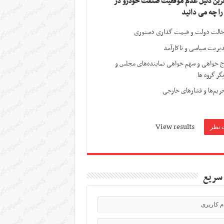
ترین دلیل عدم موفقیت صنعت خودرو در
 را چه می دانید
الت دولت و قیمت گذاری دستوری
یریت سیاسی و ناکارآمد
ج خواهی و سهم خواهی نماینده‌های مجلس و
گر گروه ها
ریم‌ها و فشارهای خارجی
View results
سریع