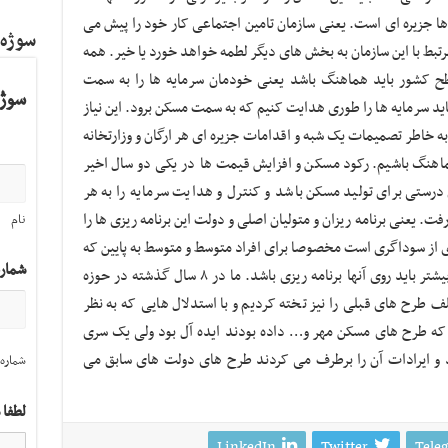
ها جزیره ای است. یعنی سازمان تامین اجتماعی کار خود را پیش می
سوژه
تبط با این سازمان به بخش های دیگر لطمه خواهد خورد یا خیر. همه
طح کشور باید هماهنگ باشد یعنی خودمان سرمایه ها را به سمت
سوژه
د سرمایه ها را طوری هدایت کنیم که به سمت مسکن برود. این نیاز
به خاطر تصمیمات یک شبه و اقدامات جزیره ای هر ارگان و وزارتخانه
هماهنگ باشیم. رکود مسکن و افزایش قیمت ها در یکی دو سال اخیر
رستی برای تولید مسکن باشد و کنترل و هدایت سرمایه را به هر
. یعنی برنامه ریزان و متولیان اصلی و دولت این برنامه ریزی ها را
نام
ی از سوداگری است مخصوصا برای افراد متوسط و متوسط به پایین که
شمار
نیازمند واقعی و مصرف کننده مسکن هستند. بیشتر باید روی آنها برنامه ریزی باشد. ما در ۸ سال گذشته در حوزه
 طرح های قبلی را نیز تخته کردیم و با استدلال هایی که به نظر
که طرح های مسکن مهر و… داده بودند ایده آل بود ولی یک سری
و ایرادات آن را برطرف می کردند طرح های دولت های سابق می
شماره 
لطفا 
LinkedIn
Twitter
Tele