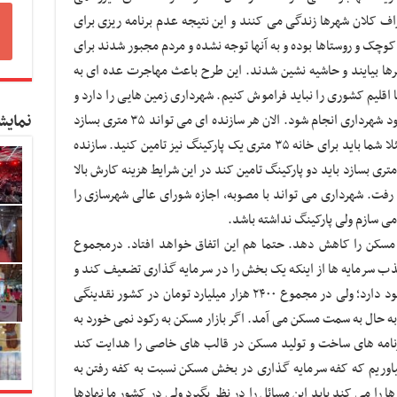
که در اطراف کلان شهرها زندگی می کنند و این نتیجه عدم برنامه ریزی برای
وچک و روستاها بوده و به آنها توجه نشده و مردم مجبور شدند برای
ا بیایند و حاشیه نشین شدند. این طرح باعث مهاجرت عده ای به
قلیم کشوری را نباید فراموش کنیم. شهرداری زمین هایی را دارد و
نمایش
ممکن است بخواهند این طرح روی زمین های خود شهرداری انجام شود. الان هر سازنده ای می تواند ۳۵ متری بسازد
ولی ضوابط شهرسازی باید در آن رعایت شود. مثلا شما باید برای خانه ۳۵ متری یک پارکینگ نیز تامین کنید. سازنده
گر بخواهد به جای واحد ۸۰ متری دو واحد ۳۵ متری بسازد باید دو پارکینگ تامین کند در این شرایط هزینه کارش بالا
رفت. شهرداری می تواند با مصوبه، اجازه شورای عالی شهرسازی را
مسکن را کاهش دهد. حتما هم این اتفاق خواهد افتاد. درمجموع
 سرمایه ها از اینکه یک بخش را در سرمایه گذاری تضعیف کند و
بخش دیگر را قوی تر کند هست و این مساله وجود دارد؛ ولی در مجموع ۲۴۰۰ هزار میلیارد تومان در کشور نقدینگی
به حال به سمت مسکن می آمد. اگر بازار مسکن به رکود نمی خورد به
نامه های ساخت و تولید مسکن در قالب های خاصی را هدایت کند
 بیاوریم که کفه سرمایه گذاری در بخش مسکن نسبت به کفه رفتن به
 را می کند باید این مسائل را در نظر بگیرد ولی در کشور ما نهادها