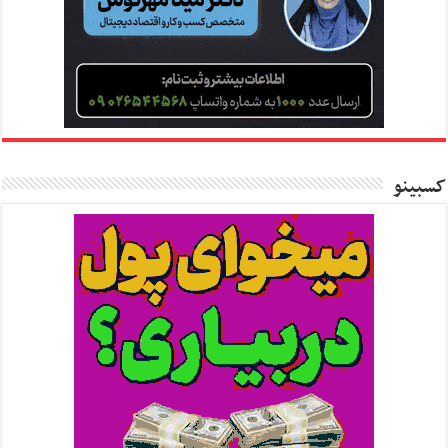
کسبینو