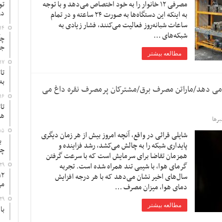
مصرفی ۱۲ خانوار را به خود اختصاص می‌دهد و با توجه
تو
در
به اینکه این دستگاه‌ها به صورت ۲۴ ساعته و در تمام
ساعات شبانه‌روز فعالیت می‌کنند، فشار زیادی به
۱۴
شبکه‌های …
چگ
جد
مطالعه بیشتر
۱۷
تا
به
ش می دهد/ماراتن مصرف برق/مشترکان پرمصرف نقره داغ می
۱۶
تا
ها
رها
۱۵
شایلی قرائی در واقع، آنچه امروز بیش از هر زمان دیگری
به
پایداری شبکه را به چالش می‌کشد، رشد فزاینده و
چ
همزمان تقاضا برای سرمایش است که با سرعت گرفتن
گرمای هوا، با شیبی تند همراه شده است. تجربه
۲۹
سال‌های اخیر نشان می‌دهد که با هر درجه افزایش
می
دمای هوا، میزان مصرف …
۲۹
مطالعه بیشتر
با