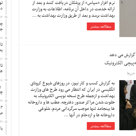
نرم افزار «سپاس» از پزشکان دریافت کنند و بعد از
تو
در
ارائه خدمت در داخل آن برنامه، اطلاعات به وزارت
بهداشت برسد و بعد از طریق وزارت بهداشت به …
۱۴
چگ
مطالعه بیشتر
جد
۱۷
تا
به
۱۶
‌پیچی الکترونیک
تا
ها
خبرها
۱۵
به گزارش کسب و کار نیوز، در روزهای شیوع کرونای
به
انگلیسی در ایران که انتظار می رود طرح های وزارت
چ
بهداشت و ازجمله طرح نسخه نویسی الکترونیک به
۲۹
خلوت شدن مراکز صدور دفترچه، مطب ها و داروخانه
ها بینجامد تنها موجب سرگردانی مردم، شلوغی
می
داروخانه ها و ازدحام در آنها …
۲۹
مطالعه بیشتر
با