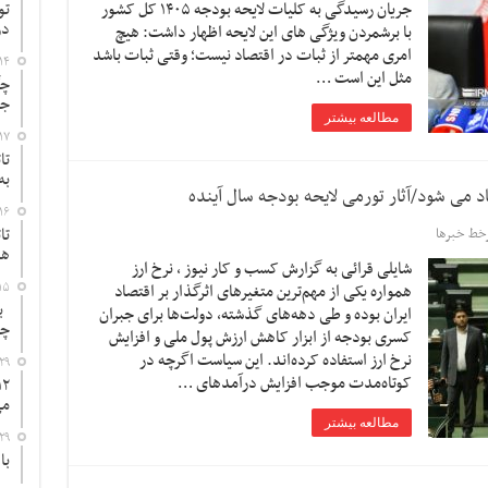
جریان رسیدگی به کلیات لایحه بودجه ۱۴۰۵ کل کشور
تو
در
با برشمردن ویژگی های این لایحه اظهار داشت: هیچ
امری مهمتر از ثبات در اقتصاد نیست؛ وقتی ثبات باشد
۱۴
مثل این است …
چگ
جد
مطالعه بیشتر
۱۷
تا
به
جاد می شود/آثار تورمی لایحه بودجه سال آینده
۱۶
تا
خط خبرها
ها
شایلی قرائی به گزارش کسب و کار نیوز ، نرخ ارز
۱۵
همواره یکی از مهم‌ترین متغیرهای اثرگذار بر اقتصاد
به
ایران بوده و طی دهه‌های گذشته، دولت‌ها برای جبران
چ
کسری بودجه از ابزار کاهش ارزش پول ملی و افزایش
نرخ ارز استفاده کرده‌اند. این سیاست اگرچه در
۲۹
کوتاه‌مدت موجب افزایش درآمدهای …
می
مطالعه بیشتر
۲۹
با