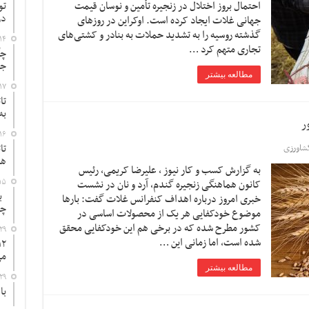
احتمال بروز اختلال در زنجیره تأمین و نوسان قیمت
تو
در
جهانی غلات ایجاد کرده است. اوکراین در روزهای
گذشته روسیه را به تشدید حملات به بنادر و کشتی‌های
۱۴
تجاری متهم کرد …
چگ
جد
مطالعه بیشتر
۱۷
تا
به
۱۶
تا
شاورزی
ها
به گزارش کسب و کار نیوز ، علیرضا کریمی، رئیس
۱۵
کانون هماهنگی زنجیره گندم، آرد و نان در نشست
به
خبری امروز درباره اهداف کنفرانس غلات گفت: بارها
چ
موضوع خودکفایی هر یک از محصولات اساسی در
کشور مطرح شده که در برخی هم این خودکفایی محقق
۲۹
شده است، اما زمانی این …
می
مطالعه بیشتر
۲۹
با