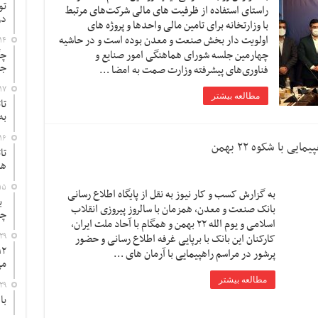
تو
راستای استفاده از ظرفیت های مالی شرکت‌های مرتبط
در
با وزارتخانه برای تامین مالی واحدها و پروژه های
اولویت دار بخش صنعت و معدن بوده است و در حاشیه
۱۴
چهارمین جلسه شورای هماهنگی امور صنایع و
چگ
جد
فناوری‌های پیشرفته وزارت صمت به امضا …
۱۷
مطالعه بیشتر
تا
به
۱۶
 با شکوه ۲۲ بهمن
تا
ها
۱۵
به گزارش کسب و کار نیوز به نقل از پایگاه اطلاع رسانی
به
بانک صنعت و معدن، همزمان با سالروز پیروزی انقلاب
چ
اسلامی و یوم الله ۲۲ بهمن و همگام با آحاد ملت ایران،
۲۹
کارکنان این بانک با برپایی غرفه اطلاع رسانی و حضور
پرشور در مراسم راهپیمایی با آرمان های …
می
مطالعه بیشتر
۲۹
با