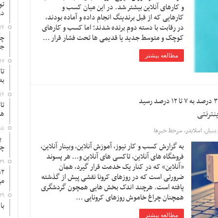
تو
و کارهای آنلاین بیشتر شد. در این میان کسب و
در
کارهایی که از قبل برندینگ انجام داده و آماده بودند،
در رقابت با دسته دوم برنده شدند؛ اما کسب و کارهای
۱۴
کوچک و متوسط جدید یا قدیمی ها تحت فشار قرار …
چگ
جد
مطالعه بیشتر
۱۷
تا
به
۱۶
تا
نترنتی
ها
۱۵
بنیان
,
اسلایدر
,
سرخط خبرها
به
به گزارش کسب و کار نیوز، آموزش آنلاین، وبینار آنلاین،
چ
فروشگاه های آنلاین، تاکسی های آنلاین و… هر پسوند
۲۹
«آنلاین» که در کنار یک خدمت قرار گیرد، همان
ضرورتی است که در روزهای کرونا نقشی پیش از گذشته
می
یافته است. هرچند اندک بخش هایی همچون گردشگری
۲۹
همچنان چراغ خاموش روزهای کرونایی …
با
مطالعه بیشتر