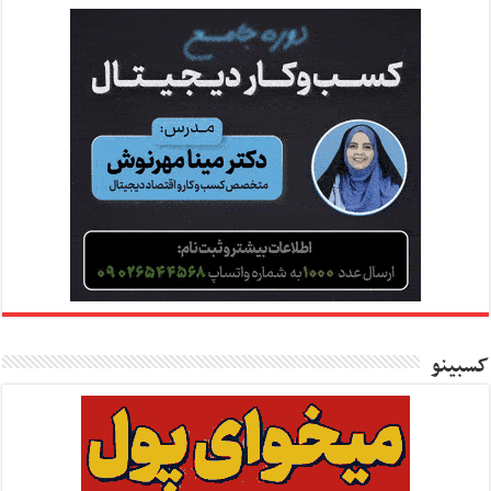
کسبینو