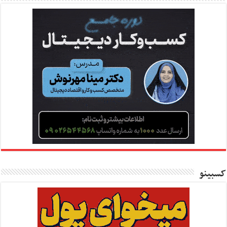
کسبینو