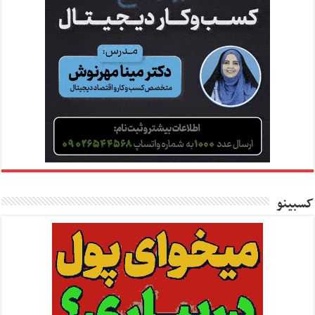
کسبینو