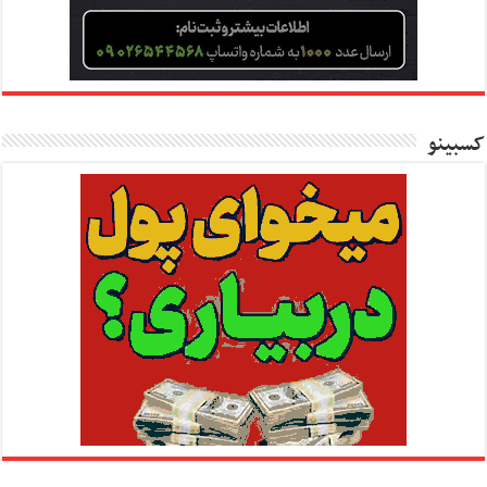
کسبینو