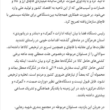
تاکید کرد و با یادآوری صورت گرفتن سالیانه میلیاردی قاچاق ارز و کالا و
خسارات و آسیب‌هایی که از این ناحیه به اقتصاد کشور و تولید ملی وارد
می‌شود، بر ضرورت همکاری همه‌جانبه بین‌دستگاهی برای مقابله سیستمی با
قاچاق سازمان‌یافته تصریح کرد.
رئیس دستگاه قضا با بیان اینکه ادارات «گمرک» و «بنادر و دریانوردی»
استان هرمزگان در ماه‌های گذشته اقدامات خوبی در راستای تشدید
نظارت‌ها برای مقابله با قاچاق و همچنین تسریع در ترخیص کالاها داشته‌اند،
سوالاتی را از مسئولان مربوطه درخصوص علت معطلی چند ماهه برخی
کشتی‌های حامل کالا در لنگرگاه‌ها مطرح کرد و بیان داشت: اینکه یک
کشتی حامل کالای ثبت سفارش شده ۴ الی ۵ ماه در لنگرگاه معطل بماند و
محموله آن که بعضاً از نیازهای ضروری کشور و مردم است، تخلیه و ترخیص
نشود، قابل قبول نیست و دستگاه‌هایی نظیر «وزارت صمت»، «گمرک» و
«بانک مرکزی» باید در این زمینه با یکدیگر هماهنگی و تشریک مساعی
بیشتری داشته باشند.
در جریان این بازدید، مسئولان مربوطه در مجتمع بندری شهید رجایی،