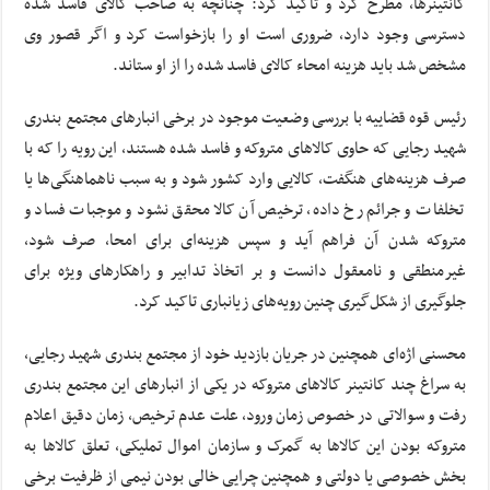
کانتینرها، مطرح کرد و تاکید کرد: چنانچه به صاحب کالای فاسد شده
دسترسی وجود دارد، ضروری است او را بازخواست کرد و اگر قصور وی
مشخص شد باید هزینه امحاء کالای فاسد شده را از او ستاند.
رئیس قوه قضاییه با بررسی وضعیت موجود در برخی انبارهای مجتمع بندری
شهید رجایی که حاوی کالاهای متروکه و فاسد شده هستند، این رویه را که با
صرف هزینه‌های هنگفت، کالایی وارد کشور شود و به سبب ناهماهنگی‌ها یا
تخلفات و جرائم رخ داده، ترخیص آن کالا محقق نشود و موجبات فساد و
متروکه شدن آن فراهم آید و سپس هزینه‌ای برای امحا، صرف شود،
غیرمنطقی و نامعقول دانست و بر اتخاذ تدابیر و راهکارهای ویژه برای
جلوگیری از شکل‌گیری چنین رویه‌های زیانباری تاکید کرد.
محسنی اژه‌ای همچنین در جریان بازدید خود از مجتمع بندری شهید رجایی،
به سراغ چند کانتینر کالاهای متروکه در یکی از انبارهای این مجتمع بندری
رفت و سوالاتی در خصوص زمان ورود، علت عدم ترخیص، زمان دقیق اعلام
متروکه بودن این کالاها به گمرک و سازمان اموال تملیکی، تعلق کالاها به
بخش خصوصی یا دولتی و همچنین چرایی خالی بودن نیمی از ظرفیت برخی