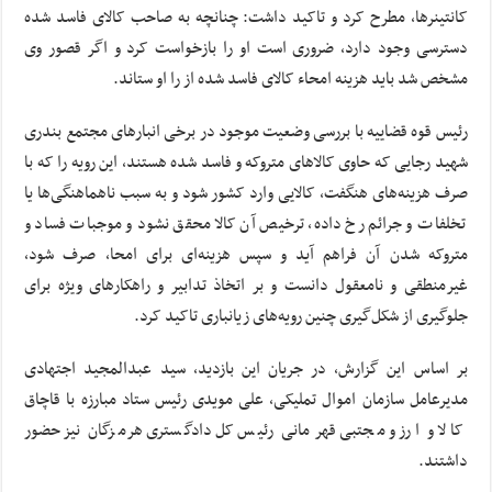
کانتینرها، مطرح کرد و تاکید داشت: چنانچه به صاحب کالای فاسد شده
دسترسی وجود دارد، ضروری است او را بازخواست کرد و اگر قصور وی
مشخص شد باید هزینه امحاء کالای فاسد شده از را او ستاند.
رئیس قوه قضاییه با بررسی وضعیت موجود در برخی انبارهای مجتمع بندری
شهید رجایی که حاوی کالاهای متروکه و فاسد شده هستند، این رویه را که با
صرف هزینه‌های هنگفت، کالایی وارد کشور شود و به سبب ناهماهنگی‌ها یا
تخلفات و جرائم رخ داده، ترخیص آن کالا محقق نشود و موجبات فساد و
متروکه شدن آن فراهم آید و سپس هزینه‌ای برای امحا، صرف شود،
غیرمنطقی و نامعقول دانست و بر اتخاذ تدابیر و راهکارهای ویژه برای
جلوگیری از شکل‌گیری چنین رویه‌های زیانباری تاکید کرد.
بر اساس این گزارش، در جریان این بازدید، سید عبدالمجید اجتهادی
مدیرعامل سازمان اموال تملیکی، علی مویدی رئیس ستاد مبارزه با قاچاق
کالا و ارز و مجتبی قهرمانی رئیس کل دادگستری هرمزگان نیز حضور
داشتند.