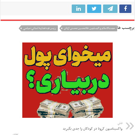
برچسب ها
حجت‌الاسلام و المسلمين غلامحسين محسني‌ اژه‌اي
رييس قوه قضاييه استانی-سیاسی
قبلی
واکسیناسیون کرونا در کودکان را جدی بگیرید
بعدی