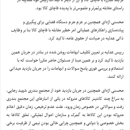
فرآیند مبارزه با قاچاق کالا و ارز از دیگر تاکیدات رئیس قوه قضاییه در
راستای مقابله پرثمرتر و ملموس‌تر با پدیده قاچاق کالا بود.
محسنی اژه‌ای همچنین بر عزم جزم دستگاه قضایی برای پیگیری و
پیاده‌سازی راهکارهای عملیاتی امر خطیر مقابله با قاچاق کالا بنا بر وظایف
ذاتی عدلیه در صیانت از حقوق عامه، تاکید کرد.
رییس عدلیه بر تعیین تکلیف ابهامات روشن شده در بنادر در جریان همین
بازدید تاکید کرد و بر همین مبنا از مسئولان حاضر مکررا خواست که با
استعلام و بررسی فوری پاسخ سوالات و ابهامات را در جریان بازدید میدانی
ارائه کنند.
محسنی اژه‌ای همچنین در جریان بازدید خود از مجتمع بندری شهید رجایی،
به سراغ چند کانتینر کالاهای متروکه در یکی از انبارهای این مجتمع بندری
رفت و سوالاتی در خصوص زمان ورود، علت عدم ترخیص، زمان دقیق اعلام
متروکه بودن این کالاها به گمرک و سازمان اموال تملیکی، تعلق کالاها به
بخش خصوصی یا دولتی و همچنین چرایی خالی بودن نیمی از ظرفیت برخی