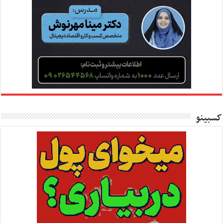
کسبینو