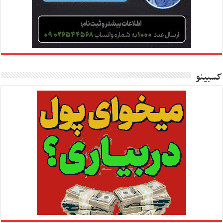
کسبینو