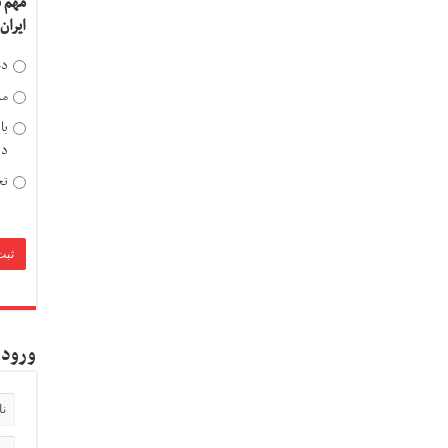
مهم 
ایران
دخ
مد
با
دی
تح
ورود 