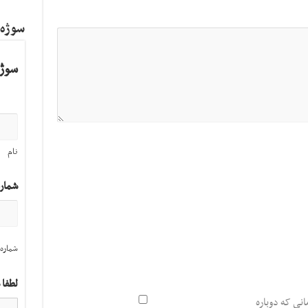
سوژه
سوژه
نام
شمار
شماره 
لطفا 
انی که دوباره