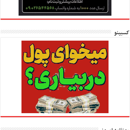
کسبینو