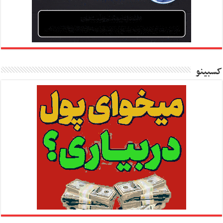
کسبینو