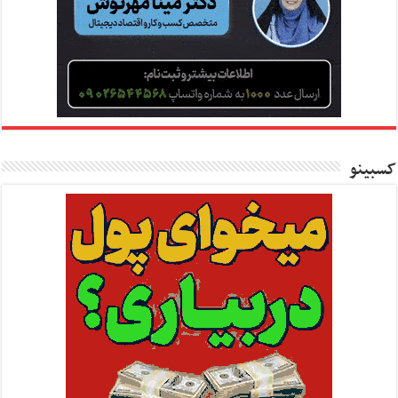
کسبینو