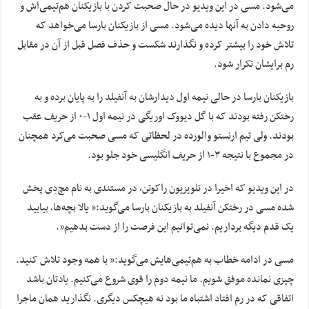
می‌شود. مسی در این ویدیو در حال صحبت کردن با بازیکنان هم‌تیمی‌اش و
روحیه دادن به آنها دیده می‌شود. مسی از بازیکنان بارسا می‌خواهد که
تلاش خود را بیشتر کرده و نگذارند شکست و حذف فصل قبل از آن در مقابل
رم برایشان تکرار شود.
بازیکنان بارسا در حالی نیمه اول دیدارشان به آنفیلد را به پایان برده و به
رختکن رفته بودند که با گل دیووک اوریگی در نیمه اول ۱-۰ از حریف عقب
بودند. ولی تیم ارنستو والورده در لحظاتی که مسی صحبت می‌کرد همچنان
در مجموع با نتیجه ۳-۱ از حریف انگلیسی خود جلو بود.
در این ویدیو که اخیرا در تلویزیون راکوتن، در مستندی به نام مچ‌دِی پخش
شده مسی در رختکن آنفیلد به بازیکنان بارسا می‌گوید:” یالا بچه‌ها، بیایید
یک قدم دیگه برداریم. نمی‌توانیم این فرصت را از دست بدهیم”.
مسی در ادامه خطاب به هم‌تیمی‌هایش می‌گوید:” با همه وجود تلاش کنید.
چیزی نمانده موفق شویم. ما نیمه دوم را قوی شروع می‌کنیم. یادتان باشد
اتفاقی که در رم افتاد اشتباه ما بود نه هیچکس دیگری. نگذارید همان ماجرا