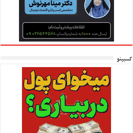
کسبینو