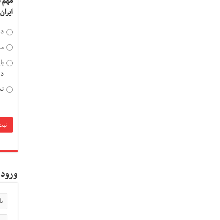
مهم 
ایران
دخ
مد
با
دی
تح
ورود 