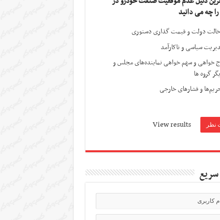
ترین دلیل عدم موفقیت صنعت خودرو در
 را چه می دانید
الت دولت و قیمت گذاری دستوری
یریت سیاسی و ناکارآمد
ج خواهی و سهم خواهی نماینده‌های مجلس و
گر گروه ها
ریم‌ها و فشارهای خارجی
View results
سریع