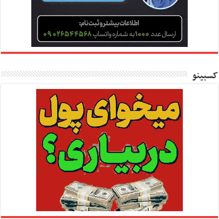
کسبینو