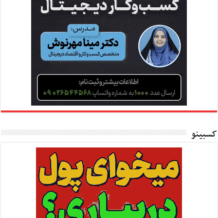
کسبینو