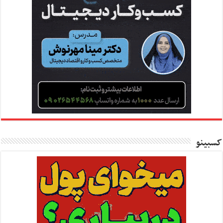
کسبینو