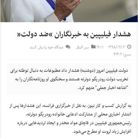
هشدار فیلیپین به خبرنگاران “ضد دولت”
۱۳۹۸/۰۲/۰۲
۱۶:۰۱
بین الملل
دیدگاه خود را بیان کنید
منبع: ۷۱۴۰۲
دولت فیلیپین امروز (دوشنبه) هشدار داد مطبوعات به دنبال توطئه برای
تخریب دولت رودریگو دوترته هستند و سخنگوی او روزنامه‌نگاران را به
"اشاعه اخبار جعلی" متهم کرد.
به گزارش کسب و کار نیوز، به نقل از خبرگزاری فرانسه، این هشدارها پس از
انتشار اخباری محلی از مشارکت ادعایی خانواده رودریگو دوترته،
رئیس‌جمهوری فیلیپین در قاچاق مواد مخدر و ایجاد تردیدهایی درباره
افزایش زیاد ثروت او مطرح می‌شود.