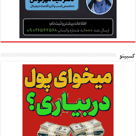
کسبینو