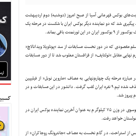
ابت‌های بوکس قهرمانی آسیا از صبح امروز (دوشنبه) دوم اردیبهشت
 تایلند پیگیری شد که دو نماینده دیگر بوکس ایران با شکست در مرحله یک
ن تورنمنت باقی بماند.
رقابت‌های وزن ۶۴ کیلوگرم، مسلم مقصودی که در دور نخست مسابقات از سد “پوناویلا ویدانالاچ”
رم نهایی مقابل “تولتایف” از قزاقستان مغلوب شد تا از دور مسابقات
ر در وزن ۸۱ کیلوگرم و در مبارزه مرحله یک چهارم‌نهایی به مصاف “ماروین نوبل” از فیلیپین
رفت و با شکست مقابل این بوکسور، هشتمین حذف شده تیم ۹ نفره ایران لقب گرفت. دانشور در این مسابقات و در
 پیروز شد.
کسبین
در ادامه این رقابت‌ها، فردا (سه‌شنبه) شاهین موسوی در وزن ۷۵ کیلوگرم به عنوان آخرین نماینده بوکس ایران در
غولستان خواهد رفت.
ان رضایی در وزن ۶۰ کیلوگرم پس از استراحت، در گام نخست به مصاف “جانترونگ روجاکران” از