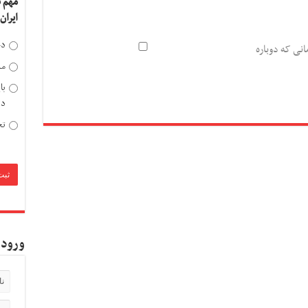
مهم 
ایران
دخ
انی که دوباره
مد
با
دی
تح
ورود 