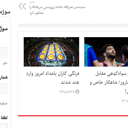
بعدی
سیدحسن نصرالله حادثه تروریستی سریلانکا را
سوژه
محکوم کرد
سوژه
نام
 سوادکوهی مقابل
فرنگی کاران بامداد امروز وارد
شمار
اروز؛ شاهکار خاص و
هند شدند
!
۱۳۹۸/۱۱/۲۷
۱۴۰۱
شماره 
لطفا 