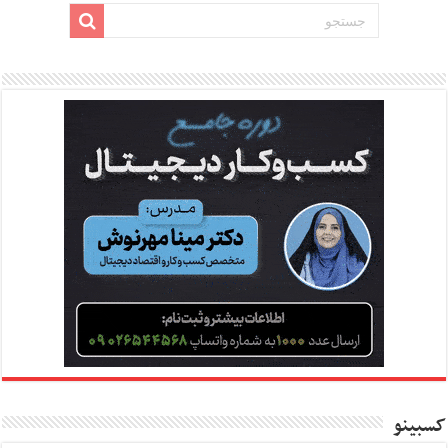
کسبینو