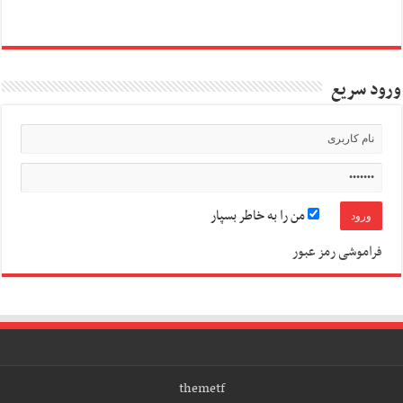
ورود سریع
من را به خاطر بسپار
فراموشی رمز عبور
themetf