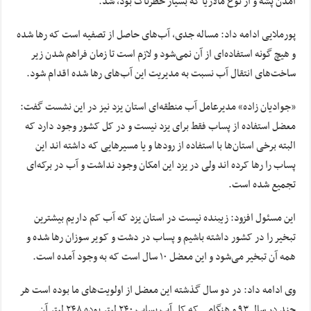
آمدن پشه و از نوع مالاریا که بسیار خطرناک بود، شد.
پورملایی ادامه داد: مساله جدی، آب‌های حاصل از تصفیه است که رها شده
و هیچ گونه استفاده‌ای از آن نمی‌شود و لازم است تا زمان فراهم شدن زیر
ساخت‌های انتقال آب نسبت به مدیریت این آب‌های رها شده اقدام شود.
«جوادیان زاده» مدیرعامل آب منطقه‌ای استان یزد نیز در این نشست گفت:
معضل استفاده از پساب فقط برای یزد نیست و در کل کشور وجود دارد که
البته برخی استان‌ها با استفاده از رودها و یا مسیرهایی که داشته اند این
پساب را رها کرده اند ولی در یزد این امکان وجود نداشت و آب در برکه‌ای
تجمیع شده است.
این مسئول افزود: زیبنده نیست در استان یزد که آب کم داریم بیشترین
تبخیر را در کشور داشته باشیم و پساب در دشت و کویر سوزان رها شده و
همه آن تبخیر می‌شود و این معضل ۱۰ سال است که به وجود آمده است.
وی ادامه داد: در دو سال گذشته این معضل از اولویت‌های ما بوده است هر
چند در سال ۹۳ و هنگامی که کل آب پساب ۲۴۰ لیتر بوده ۲۴۸ لیتر آن