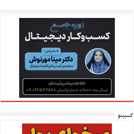
کسبینو