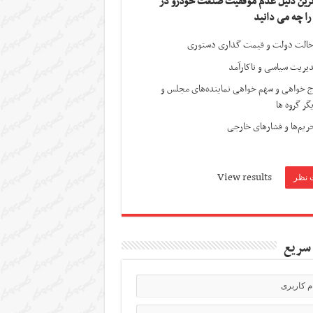
ترین دلیل عدم موفقیت صنعت خودرو در
 را چه می دانید
الت دولت و قیمت گذاری دستوری
یریت سیاسی و ناکارآمد
ج خواهی و سهم خواهی نماینده‌های مجلس و
گر گروه ها
ریم‌ها و فشارهای خارجی
View results
سریع