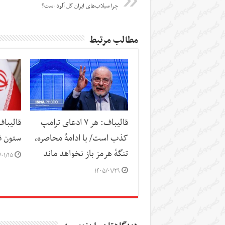
چرا سیلاب‌های ایران گل آلود است؟
مطالب مرتبط
قالیباف: هر ۷ ادعای ترامپ
قالیباف
کذب است/ با ادامهٔ محاصره،
ستون ف
تنگهٔ هرمز باز نخواهد ماند
/۰۱/۱۵
۱۴۰۵/۰۱/۲۹