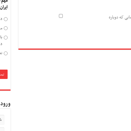
مهم 
ایران
انی که دوباره
دخ
مد
با
دی
تح
ورود 