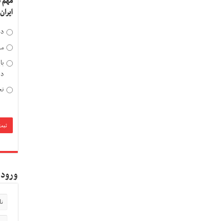
مهم 
ایران
دخ
مد
با
دی
تح
ورود 