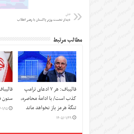
قبلی
دیدار نخست وزیر پاکستان با رهبر انقلاب
مطالب مرتبط
قالیباف: هر ۷ ادعای ترامپ
قالیباف
کذب است/ با ادامهٔ محاصره،
ستون ف
تنگهٔ هرمز باز نخواهد ماند
/۰۱/۱۵
۱۴۰۵/۰۱/۲۹