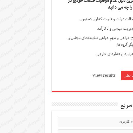
ترین دلیل عدم موفقیت صنعت خودرو در
 را چه می دانید
الت دولت و قیمت گذاری دستوری
یریت سیاسی و ناکارآمد
ج خواهی و سهم خواهی نماینده‌های مجلس و
گر گروه ها
ریم‌ها و فشارهای خارجی
View results
سریع