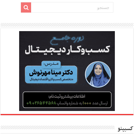
کسبینو