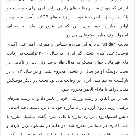
ایرانی که موفق شد در رقابت‌های رایزین ژاپن نامی برای خود دست و
پا کند، در حال‌ حاضر به عضویت در رقابت‌های ACB در آمده است و در
اولین مبارزه خود برای این کمپانی فروردین ماه به مصاف
اسمولدروف مبارز استونیایی می رود.
سایت rus.delfi درباره این مبارزه حساس و معرفی امیر علی اکبری
نوشت: علی اکبری کشتی گیر ایرانی در سال ۲۰۱۰ توانست در رقابت
های قهرمانی جهان مسکو به مدال طلا برسد ولی بعد از ناکامی در
تست دوپینگ او دو سال از کشتی محروم شد. او در سال ۲۰۱۳ در
بازگشت به تیم ملی ایران در رقابت های بوداپست بار دیگر دوپینگش
مثبت درآمد تا مادام العمر محروم شود.
بعد از این اتفاق او رشته ورزشی خود را تغییر داد و به رشته هنرهای
ترکیبی رزمی روی آورد و در ۸ مبارزه خود به ۷ برد دست یافته است.
دنیس اسمولدروف درباره مبارزه با علی اکبری گفت: پیشنهاد مبارزه با
علی اکبری در دسامبر مطرح شد. دو هفته در مسکو تمرین کردم و
سپس در خانه تمرین کردم. درباره مبارزه با علی‌اکبری هم باید بگویم