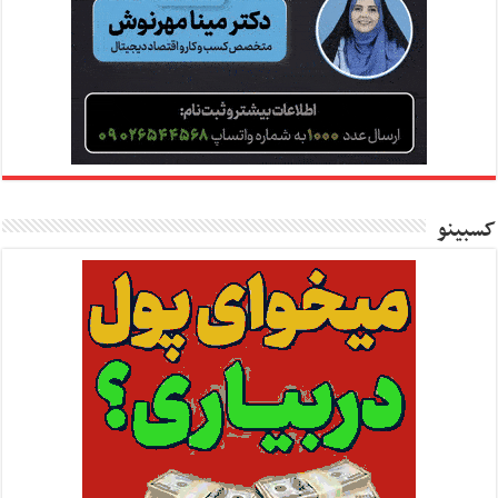
کسبینو