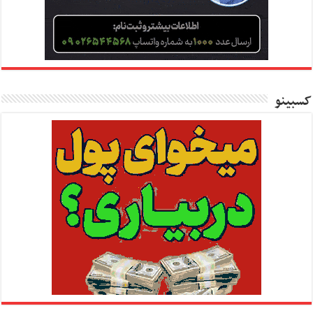
کسبینو