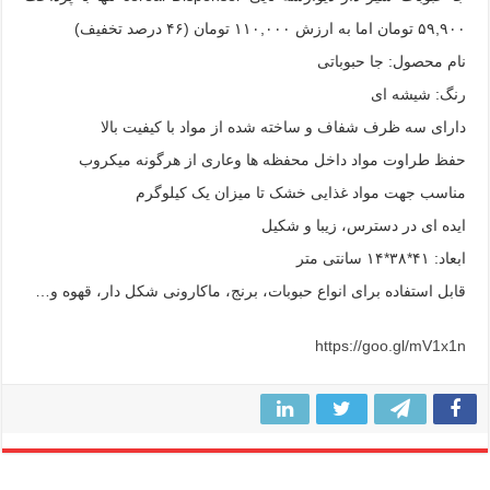
۵۹,۹۰۰ تومان اما به ارزش ۱۱۰,۰۰۰ تومان (۴۶ درصد تخفیف)
نام محصول: جا حبوباتی
رنگ: شیشه ای
دارای سه ظرف شفاف و ساخته شده از مواد با کیفیت بالا
حفظ طراوت مواد داخل محفظه ها وعاری از هرگونه میکروب
مناسب جهت مواد غذایی خشک تا میزان یک کیلوگرم
ایده ای در دسترس، زیبا و شکیل
ابعاد: ۴١*٣٨*١۴ سانتی متر
قابل استفاده برای انواع حبوبات، برنج، ماکارونی شکل دار، قهوه و…
https://goo.gl/mV1x1n