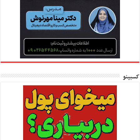
کسبینو